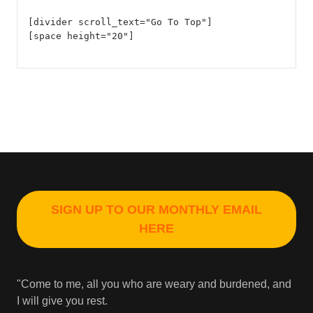
[divider scroll_text="Go To Top"]
[space height="20"]
SIGN UP TO OUR MONTHLY EMAIL
HERE
"Come to me, all you who are weary and burdened, and
I will give you rest.