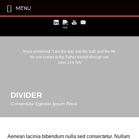
MENU
Jesus answered, "I am the way and the truth and the life.
No one comes to the Father except through me.
John 14:6 NIV
DIVIDER
Consectetur Egestas Ipsum Risus
Aenean lacinia bibendum nulla sed consectetur. Nullam